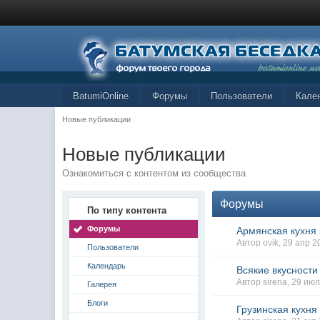
BatumiOnline
Форумы
Пользователи
Кале
Новые публикации
Новые публикации
Ознакомиться с контентом из сообщества
Форумы
По типу контента
Форумы
Армянская кухня
Автор ovik, 29 апр 
Пользователи
Календарь
Всякие вкусности
Автор sirena, 29 ию
Галерея
Блоги
Грузинская кухня