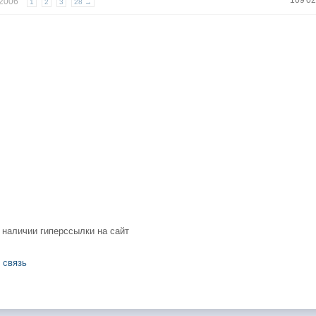
109 0
т 2006
1
2
3
28 →
 наличии гиперссылки на сайт
 связь