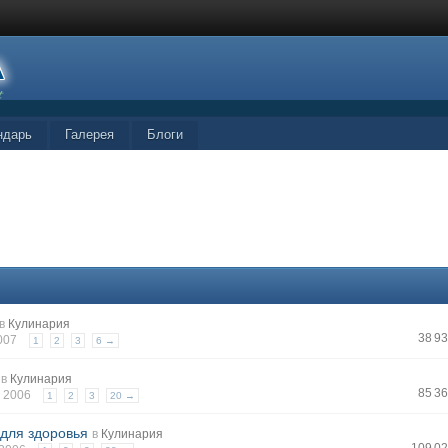
ндарь
Галерея
Блоги
в
Кулинария
38 9
2007
1
2
3
6 →
в
Кулинария
85 3
л 2006
1
2
3
20 →
 для здоровья
в
Кулинария