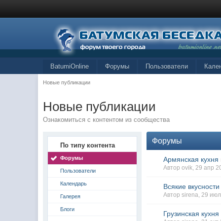
BatumiOnline
Форумы
Пользователи
Кале
Новые публикации
Новые публикации
Ознакомиться с контентом из сообщества
Форумы
По типу контента
Форумы
Армянская кухня
Автор ovik, 29 апр 
Пользователи
Календарь
Всякие вкусности
Автор sirena, 29 ию
Галерея
Блоги
Грузинская кухня