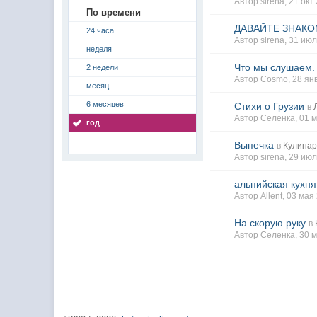
Автор sirena, 21 ок
По времени
ДАВАЙТЕ ЗНАКОМ
24 часа
Автор sirena, 31 ию
неделя
Что мы слушаем.
2 недели
Автор Cosmo, 28 ян
месяц
6 месяцев
Стихи о Грузии
в
Автор Селенка, 01 
год
Выпечка
в
Кулина
Автор sirena, 29 ию
альпийская кухн
Автор Allent, 03 мая
На скорую руку
в
Автор Селенка, 30 