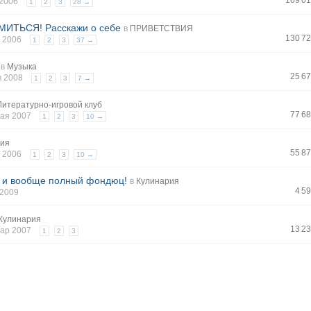
109 0
т 2006
1
2
3
28 →
ИТЬСЯ! Расскажи о себе
в
ПРИВЕТСТВИЯ
130 7
л 2006
1
2
3
37 →
в
Музыка
25 6
в 2008
1
2
3
7 →
Литературно-игровой клуб
77 6
мая 2007
1
2
3
10 →
рия
55 8
л 2006
1
2
3
10 →
я и вообще полный фондюц!
в
Кулинария
4 5
 2009
Кулинария
13 2
мар 2007
1
2
3