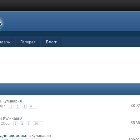
ндарь
Галерея
Блоги
в
Кулинария
38 9
2007
1
2
3
6 →
в
Кулинария
85 3
л 2006
1
2
3
20 →
 для здоровья
в
Кулинария