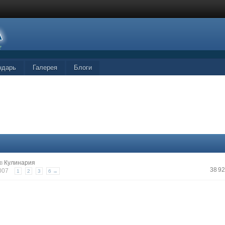
ндарь
Галерея
Блоги
в
Кулинария
38 9
2007
1
2
3
6 →