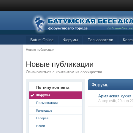
BatumiOnline
Форумы
Пользователи
Кале
Новые публикации
Новые публикации
Ознакомиться с контентом из сообщества
Форумы
По типу контента
Форумы
Армянская кухня
Автор ovik, 29 апр 
Пользователи
Календарь
Галерея
Блоги