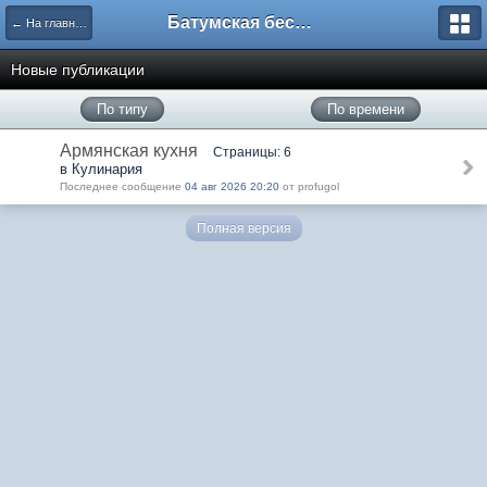
Батумская беседка
← На главную
Новые публикации
По типу
По времени
Армянская кухня
Страницы: 6
в Кулинария
Последнее сообщение
04 авг 2026 20:20
от profugol
Полная версия