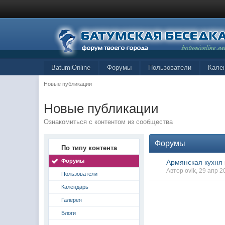
BatumiOnline
Форумы
Пользователи
Кале
Новые публикации
Новые публикации
Ознакомиться с контентом из сообщества
Форумы
По типу контента
Форумы
Армянская кухня
Автор ovik, 29 апр 
Пользователи
Календарь
Галерея
Блоги