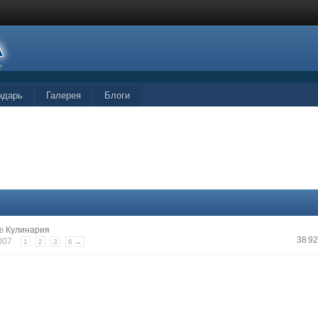
ндарь
Галерея
Блоги
в
Кулинария
38 9
2007
1
2
3
6 →