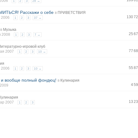
109 0
т 2006
1
2
3
28 →
ИТЬСЯ! Расскажи о себе
в
ПРИВЕТСТВИЯ
130 7
л 2006
1
2
3
37 →
в
Музыка
25 6
в 2008
1
2
3
7 →
Литературно-игровой клуб
77 6
мая 2007
1
2
3
10 →
рия
55 8
л 2006
1
2
3
10 →
я и вообще полный фондюц!
в
Кулинария
4 5
 2009
Кулинария
13 2
мар 2007
1
2
3