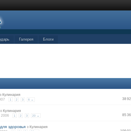
ндарь
Галерея
Блоги
в
Кулинария
38 9
2007
1
2
3
6 →
в
Кулинария
85 3
л 2006
1
2
3
20 →
 для здоровья
в
Кулинария