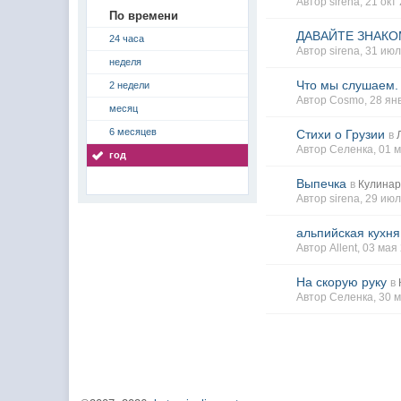
Автор sirena, 21 ок
По времени
ДАВАЙТЕ ЗНАКОМ
24 часа
Автор sirena, 31 ию
неделя
Что мы слушаем.
2 недели
Автор Cosmo, 28 ян
месяц
6 месяцев
Стихи о Грузии
в
Автор Селенка, 01 
год
Выпечка
в
Кулина
Автор sirena, 29 ию
альпийская кухн
Автор Allent, 03 мая
На скорую руку
в
Автор Селенка, 30 