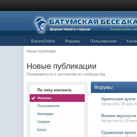
BatumiOnline
Форумы
Пользователи
Кале
Новые публикации
Новые публикации
Ознакомиться с контентом из сообщества
Форумы
По типу контента
Форумы
Армянская кухня
Автор ovik, 29 апр 
Пользователи
Календарь
Всякие вкусности
Автор sirena, 29 ию
Галерея
Блоги
Грузинская кухня