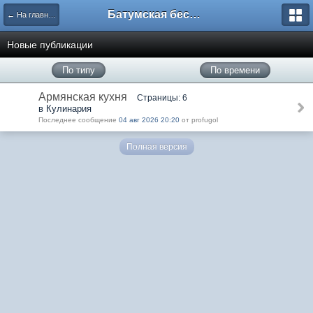
Батумская беседка
← На главную
Новые публикации
По типу
По времени
Армянская кухня
Страницы: 6
в Кулинария
Последнее сообщение
04 авг 2026 20:20
от profugol
Полная версия