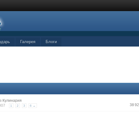
ндарь
Галерея
Блоги
в
Кулинария
38 9
2007
1
2
3
6 →