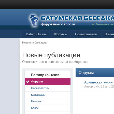
BatumiOnline
Форумы
Пользователи
Кале
Новые публикации
Новые публикации
Ознакомиться с контентом из сообщества
Форумы
По типу контента
Форумы
Армянская кухня
Автор ovik, 29 апр 
Пользователи
Календарь
Галерея
Блоги