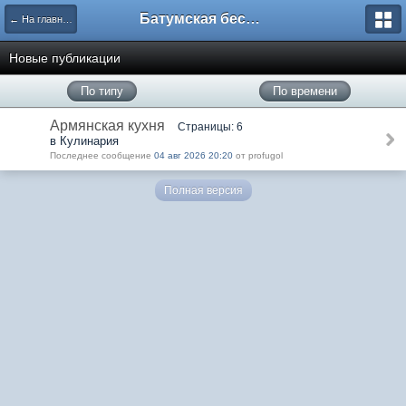
Батумская беседка
← На главную
Новые публикации
По типу
По времени
Армянская кухня
Страницы: 6
в Кулинария
Последнее сообщение
04 авг 2026 20:20
от profugol
Полная версия