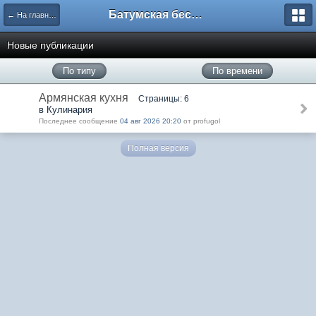
Батумская беседка
← На главную
Новые публикации
По типу
По времени
Армянская кухня
Страницы: 6
в Кулинария
Последнее сообщение
04 авг 2026 20:20
от profugol
Полная версия