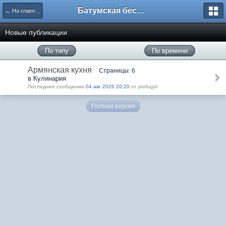
Батумская беседка
← На главную
Новые публикации
По типу
По времени
Армянская кухня
Страницы: 6
в Кулинария
Последнее сообщение
04 авг 2026 20:20
от profugol
Полная версия