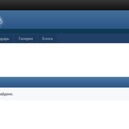
ндарь
Галерея
Блоги
найдено.