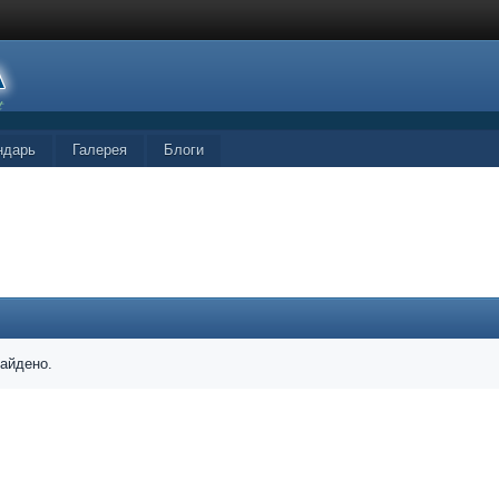
ндарь
Галерея
Блоги
найдено.