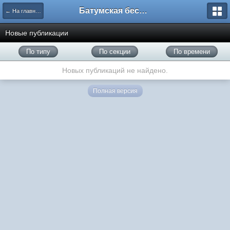
Батумская беседка
← На главную
Новые публикации
По типу
По секции
По времени
Новых публикаций не найдено.
Полная версия