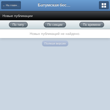
Батумская беседка
← На главную
Новые публикации
По типу
По секции
По времени
Новых публикаций не найдено.
Полная версия