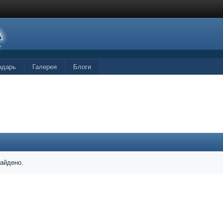
ндарь
Галерея
Блоги
найдено.