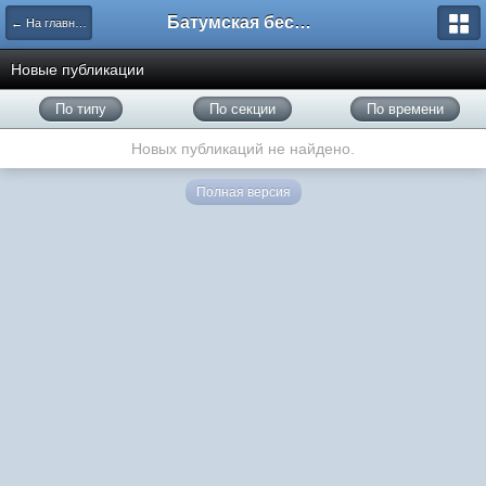
Батумская беседка
← На главную
Новые публикации
По типу
По секции
По времени
Новых публикаций не найдено.
Полная версия