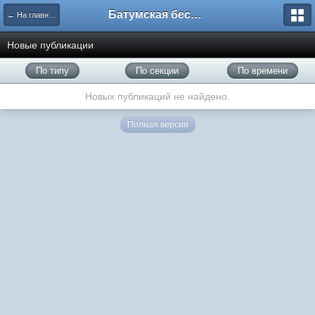
Батумская беседка
← На главную
Новые публикации
По типу
По секции
По времени
Новых публикаций не найдено.
Полная версия