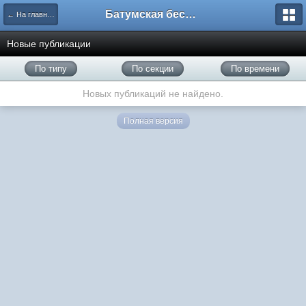
Батумская беседка
← На главную
Новые публикации
По типу
По секции
По времени
Новых публикаций не найдено.
Полная версия