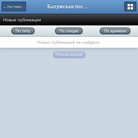
Батумская беседка
← На главную
Новые публикации
По типу
По секции
По времени
Новых публикаций не найдено.
Полная версия