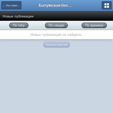
Батумская беседка
← На главную
Новые публикации
По типу
По секции
По времени
Новых публикаций не найдено.
Полная версия