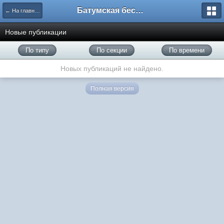
Батумская беседка
← На главную
Новые публикации
По типу
По секции
По времени
Новых публикаций не найдено.
Полная версия