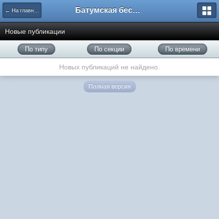
Батумская беседка
← На главную
Новые публикации
По типу
По секции
По времени
Новых публикаций не найдено.
Полная версия