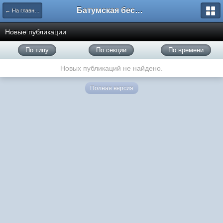
Батумская беседка
← На главную
Новые публикации
По типу
По секции
По времени
Новых публикаций не найдено.
Полная версия