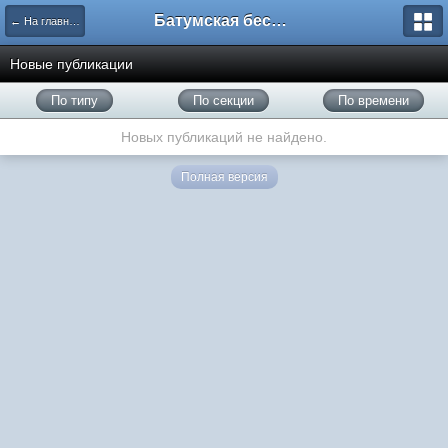
Батумская беседка
← На главную
Новые публикации
По типу
По секции
По времени
Новых публикаций не найдено.
Полная версия