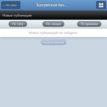
Батумская беседка
← На главную
Новые публикации
По типу
По секции
По времени
Новых публикаций не найдено.
Полная версия