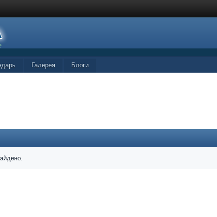
ндарь
Галерея
Блоги
найдено.