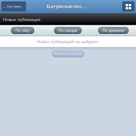
Батумская беседка
← На главную
Новые публикации
По типу
По секции
По времени
Новых публикаций не найдено.
Полная версия