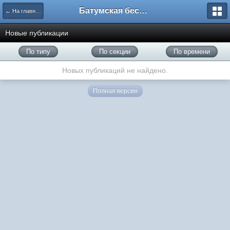
Батумская беседка
← На главную
Новые публикации
По типу
По секции
По времени
Новых публикаций не найдено.
Полная версия