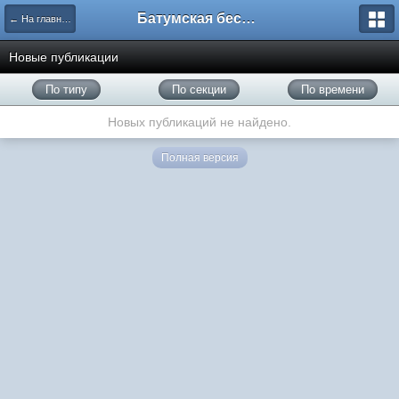
Батумская беседка
← На главную
Новые публикации
По типу
По секции
По времени
Новых публикаций не найдено.
Полная версия