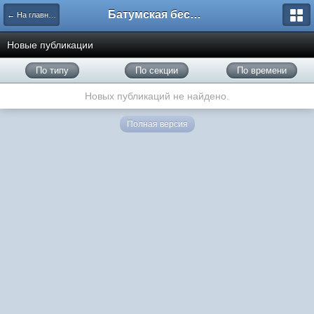
Батумская беседка
← На главную
Новые публикации
По типу
По секции
По времени
Новых публикаций не найдено.
Полная версия