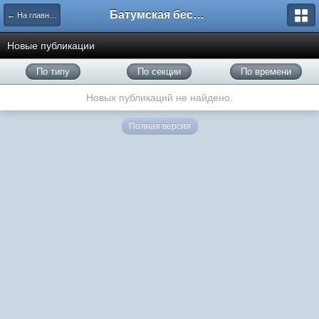
Батумская беседка
← На главную
Новые публикации
По типу
По секции
По времени
Новых публикаций не найдено.
Полная версия