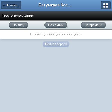
Батумская беседка
← На главную
Новые публикации
По типу
По секции
По времени
Новых публикаций не найдено.
Полная версия