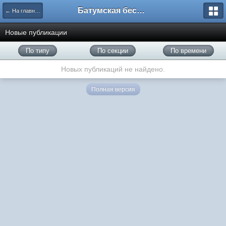
Батумская беседка
← На главную
Новые публикации
По типу
По секции
По времени
Новых публикаций не найдено.
Полная версия