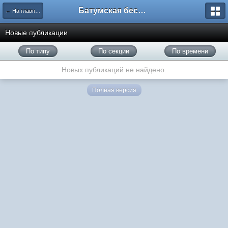
Батумская беседка
← На главную
Новые публикации
По типу
По секции
По времени
Новых публикаций не найдено.
Полная версия