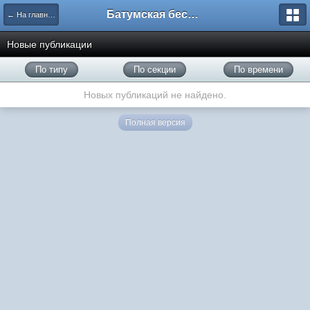
Батумская беседка
← На главную
Новые публикации
По типу
По секции
По времени
Новых публикаций не найдено.
Полная версия