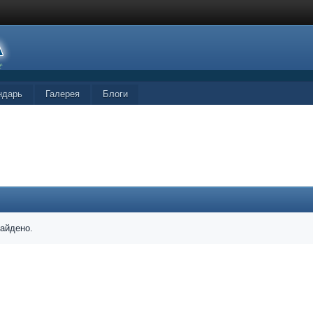
ндарь
Галерея
Блоги
найдено.