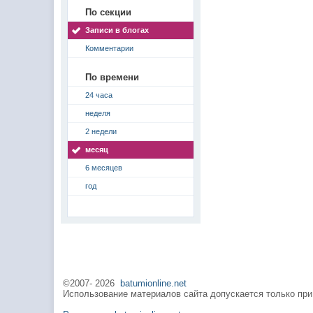
По секции
Записи в блогах
Комментарии
По времени
24 часа
неделя
2 недели
месяц
6 месяцев
год
©2007-
2026
batumionline.net
Использование материалов сайта допускается только при