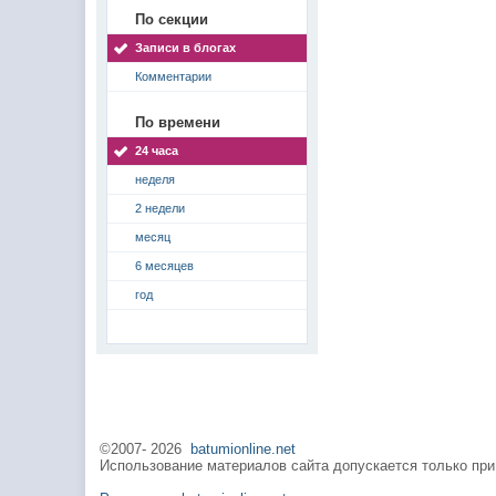
По секции
Записи в блогах
Комментарии
По времени
24 часа
неделя
2 недели
месяц
6 месяцев
год
©2007-
2026
batumionline.net
Использование материалов сайта допускается только при