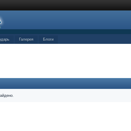
ндарь
Галерея
Блоги
найдено.