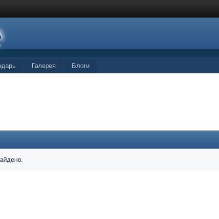
ндарь
Галерея
Блоги
найдено.