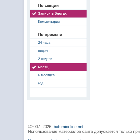
По секции
Записи в блогах
Комментарии
По времени
24 часа
неделя
2 недели
месяц
6 месяцев
год
©2007-
2026
batumionline.net
Использование материалов сайта допускается только при