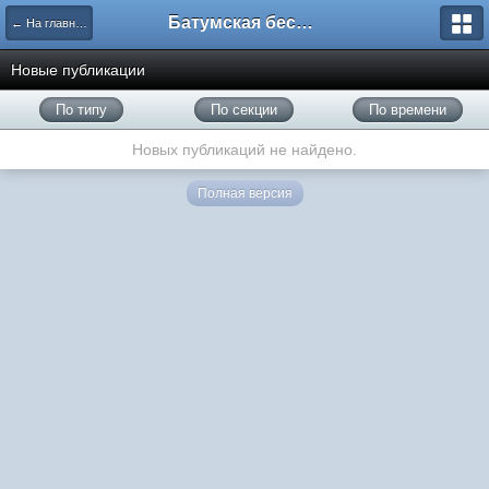
Батумская беседка
← На главную
Новые публикации
По типу
По секции
По времени
Новых публикаций не найдено.
Полная версия