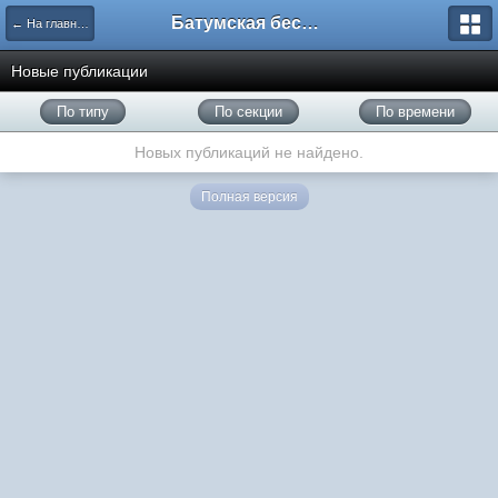
Батумская беседка
← На главную
Новые публикации
По типу
По секции
По времени
Новых публикаций не найдено.
Полная версия