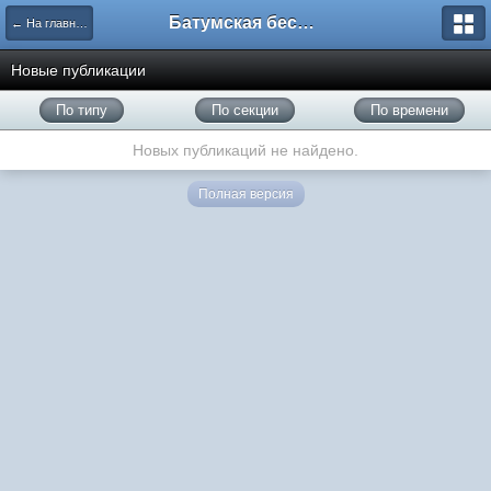
Батумская беседка
← На главную
Новые публикации
По типу
По секции
По времени
Новых публикаций не найдено.
Полная версия