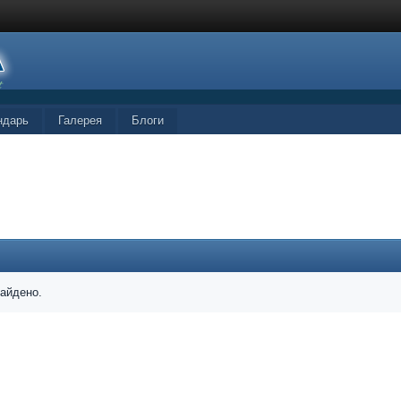
ндарь
Галерея
Блоги
найдено.