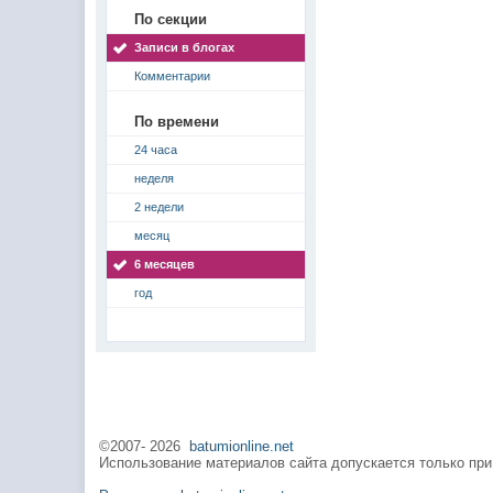
По секции
Записи в блогах
Комментарии
По времени
24 часа
неделя
2 недели
месяц
6 месяцев
год
©2007-
2026
batumionline.net
Использование материалов сайта допускается только при