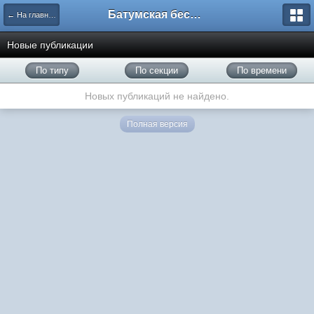
Батумская беседка
← На главную
Новые публикации
По типу
По секции
По времени
Новых публикаций не найдено.
Полная версия