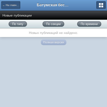
Батумская беседка
← На главную
Новые публикации
По типу
По секции
По времени
Новых публикаций не найдено.
Полная версия