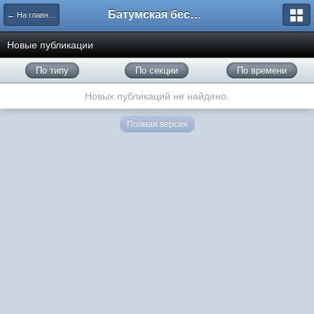
Батумская беседка
← На главную
Новые публикации
По типу
По секции
По времени
Новых публикаций не найдено.
Полная версия