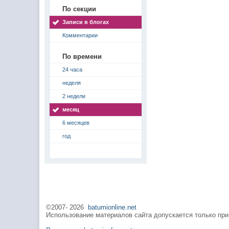
По секции
Записи в блогах
Комментарии
По времени
24 часа
неделя
2 недели
месяц
6 месяцев
год
©2007-
2026
batumionline.net
Использование материалов сайта допускается только при