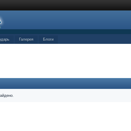
ндарь
Галерея
Блоги
найдено.