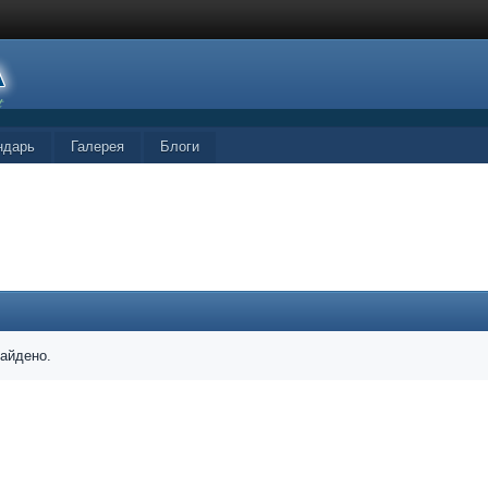
ндарь
Галерея
Блоги
найдено.