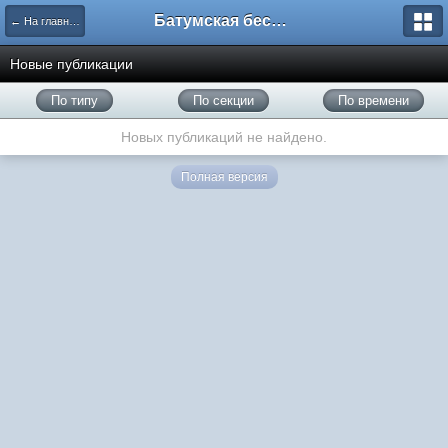
Батумская беседка
← На главную
Новые публикации
По типу
По секции
По времени
Новых публикаций не найдено.
Полная версия