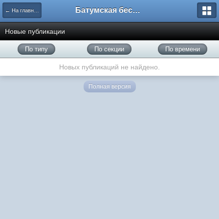
Батумская беседка
← На главную
Новые публикации
По типу
По секции
По времени
Новых публикаций не найдено.
Полная версия